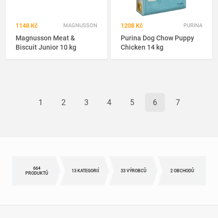
1148 Kč
1208 Kč
MAGNUSSON
PURINA
Magnusson Meat &
Purina Dog Chow Puppy
Biscuit Junior 10 kg
Chicken 14 kg
1
2
3
4
5
6
7
664
13 KATEGORIÍ
33 VÝROBCŮ
2 OBCHODŮ
PRODUKTŮ