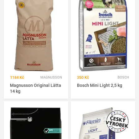
1184 Kč
350 Kč
MAGNUSSON
BOSCH
Magnusson Original Lätta
Bosch Mini Light 2,5 kg
14 kg