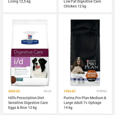
Living 12,5 kg
Low Fat Digestive Care
Chicken 12 kg
3005 Kč
1994 Kč
HILL'S
PURINA
Hill's Prescription Diet
Purina Pro Plan Medium &
Sensitive Digestive Care
Large Adult 7+ Optiage
Eggs & Rice 12 kg
14 kg