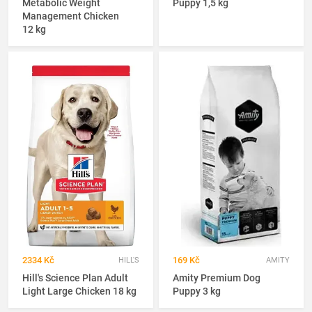
Metabolic Weight
Puppy 1,5 kg
Management Chicken
12 kg
2334 Kč
169 Kč
HILL'S
AMITY
Hill's Science Plan Adult
Amity Premium Dog
Light Large Chicken 18 kg
Puppy 3 kg