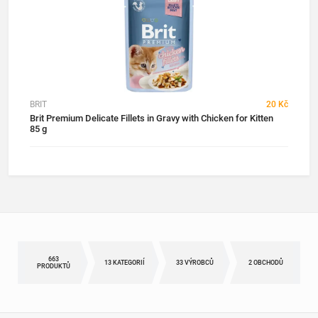
BRIT
20 Kč
Brit Premium Delicate Fillets in Gravy with Chicken for Kitten
85 g
663
13 KATEGORIÍ
33 VÝROBCŮ
2 OBCHODŮ
PRODUKTŮ