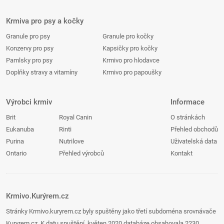
Krmiva pro psy a kočky
Granule pro psy
Granule pro kočky
Konzervy pro psy
Kapsičky pro kočky
Pamlsky pro psy
Krmivo pro hlodavce
Doplňky stravy a vitamíny
Krmivo pro papoušky
Výrobci krmiv
Informace
Brit
Royal Canin
O stránkách
Eukanuba
Rinti
Přehled obchodů
Purina
Nutrilove
Uživatelská data
Ontario
Přehled výrobců
Kontakt
Krmivo.Kurýrem.cz
Stránky Krmivo.kuryrem.cz byly spuštěny jako třetí subdoména srovnávače
Kuryrem.cz. K datu spuštění, květen 2020 databáze obsahovala 2230