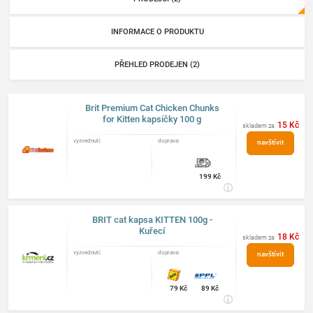
INFORMACE O PRODUKTU
PŘEHLED PRODEJEN (2)
Brit Premium Cat Chicken Chunks
for Kitten kapsičky 100 g
15 Kč
skladem za
vyzvednutí:
doprava:
navštívit
obchod
199 Kč
BRIT cat kapsa KITTEN 100g -
Kuřecí
18 Kč
skladem za
vyzvednutí:
doprava:
navštívit
obchod
79 Kč
89 Kč