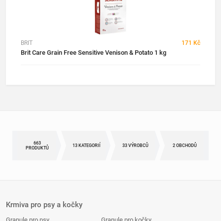
BRIT
171 Kč
Brit Care Grain Free Sensitive Venison & Potato 1 kg
663
13 KATEGORIÍ
33 VÝROBCŮ
2 OBCHODŮ
PRODUKTŮ
Krmiva pro psy a kočky
Granule pro psy
Granule pro kočky