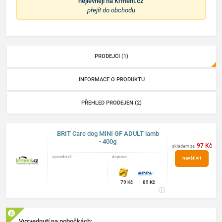
nejlevněji na
Krmeni.cz
přejít do obchodu
PRODEJCI (1)
INFORMACE O PRODUKTU
PŘEHLED PRODEJEN (2)
BRIT Care dog MINI GF ADULT lamb
- 400g
97 Kč
skladem za
vyzvednutí:
doprava:
navštívit
obchod
79 Kč
89 Kč
Vyzvednutí na pobočkách: