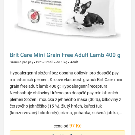
Brit Care Mini Grain Free Adult Lamb 400 g
Granule pro psy
▪
Brit
▪
Small
▪
do 1 kg
▪
Adult
Hypoalergenní složení bez obsahu obilovin pro dospělé psy
miniaturních plemen. Klíčové vlastnosti granulí Brit Care mini
grain free adult lamb 400 g: Hypoalergenní receptura
Neobsahuje obiloviny Určeno pro dospělé psy miniaturních
plemen Složení: moučka z jehněčího masa (30 %), bílkoviny z
čerstvého jehněčího (15 %), žlutý hrách, kuřecí tuk
(konzervovaný tokoferoly), cizrna, pohanka, sušená jablka,...
97 Kč
cena od