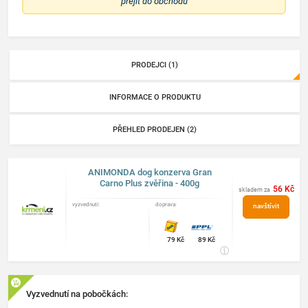
přejít do obchodu
PRODEJCI (1)
INFORMACE O PRODUKTU
PŘEHLED PRODEJEN (2)
ANIMONDA dog konzerva Gran
Carno Plus zvěřina - 400g
56 Kč
skladem za
vyzvednutí:
doprava:
navštívit
obchod
79 Kč
89 Kč
Vyzvednutí na pobočkách: